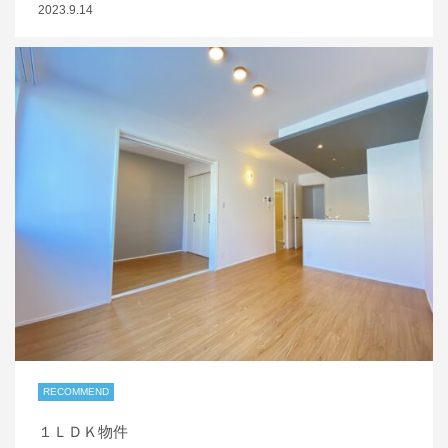
2023.9.14
RECOMMEND
１ＬＤＫ物件