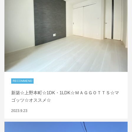
RECOMMEND
新築☆上野本町☆1DK・1LDK☆ＭＡＧＧＯＴＴＳ☆マ
ゴッツ☆オススメ☆
2023.9.23