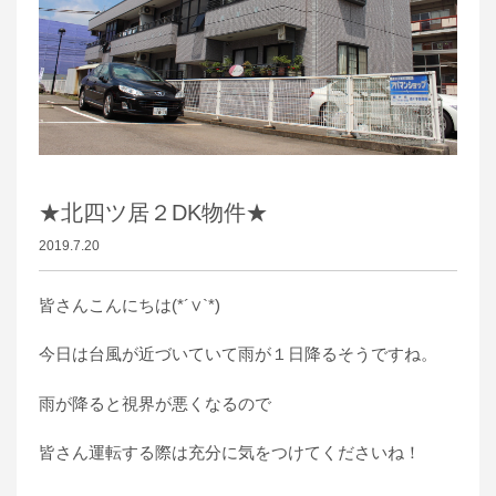
★北四ツ居２DK物件★
2019.7.20
皆さんこんにちは(*´∨`*)
今日は台風が近づいていて雨が１日降るそうですね。
雨が降ると視界が悪くなるので
皆さん運転する際は充分に気をつけてくださいね！