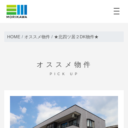
toggle
Skip
to
HOME
オススメ物件
★北四ツ居２DK物件★
content
オススメ物件
PICK UP