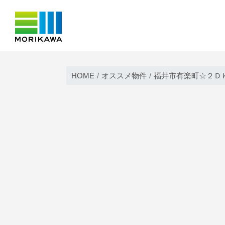
Skip
to
HOME
オススメ物件
福井市有楽町☆２Ｄ
content