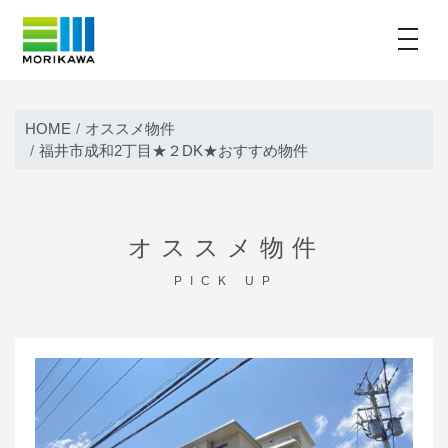
toggle
Skip
to
HOME
オススメ物件
content
福井市成和2丁目★２DK★おすすめ物件
オススメ物件
PICK UP