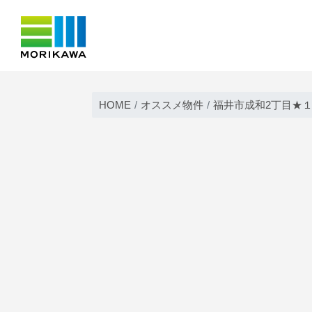
Skip
to
HOME
オススメ物件
福井市成和2丁目★１
content