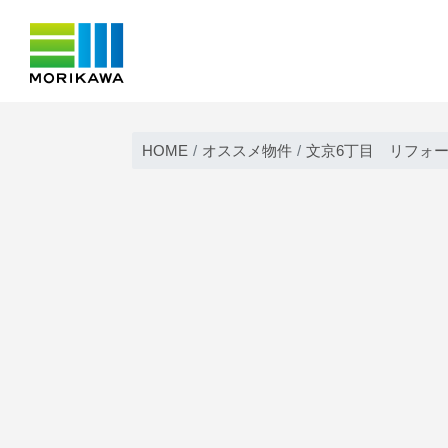
Skip
to
HOME
オススメ物件
文京6丁目 リフォ
content