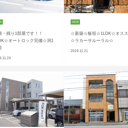
W
NEW
築・残り1部屋です！！
☆新築☆板垣☆1LDK☆オス
LDK☆オートロック完備☆渕1
☆ラカーサルーラル☆
目
2019.11.21
9.11.24