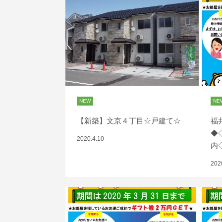
NEW
NE
【新築】文京４丁目☆戸建て☆
福
◆
2020.4.10
内
202