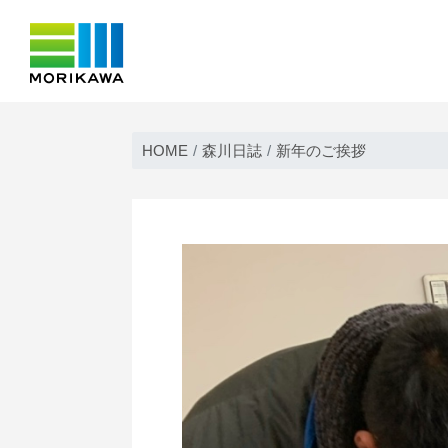
Skip
to
HOME
森川日誌
新年のご挨拶
content