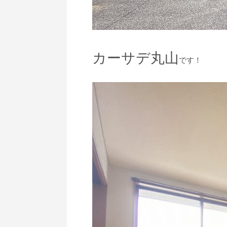
カーサデ丸山
です！