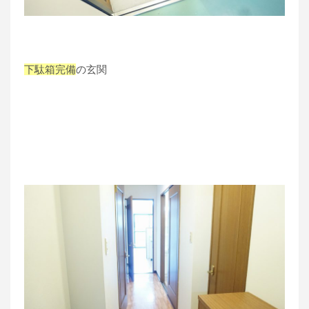
下駄箱完備
の玄関