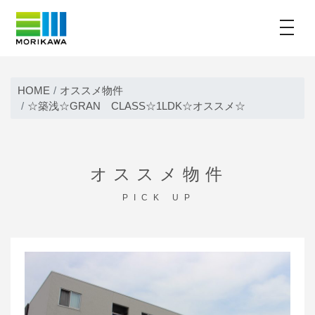
toggle
Skip
to
HOME
オススメ物件
content
☆築浅☆GRAN CLASS☆1LDK☆オススメ☆
オススメ物件
PICK UP