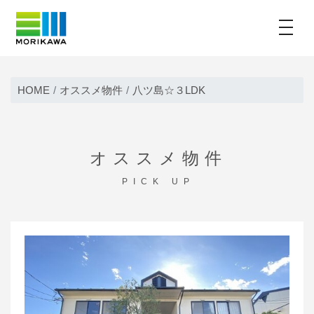
toggle
Skip
to
HOME
オススメ物件
八ツ島☆３LDK
content
オススメ物件
PICK UP