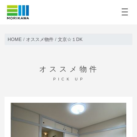
toggle
Skip
to
HOME
オススメ物件
文京☆１DK
content
オススメ物件
PICK UP