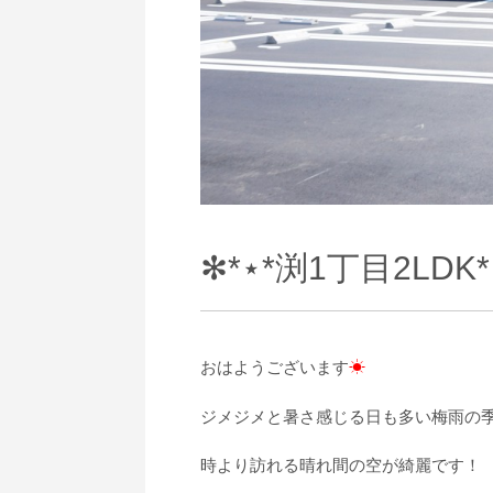
✻*⋆*渕1丁目2LDK*
おはようございます
☀
ジメジメと暑さ感じる日も多い梅雨の
時より訪れる晴れ間の空が綺麗です！