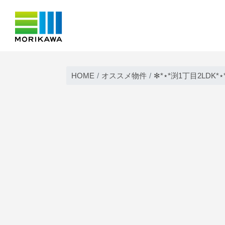
Skip
to
HOME
オススメ物件
✻*⋆*渕1丁目2LDK*⋆
content