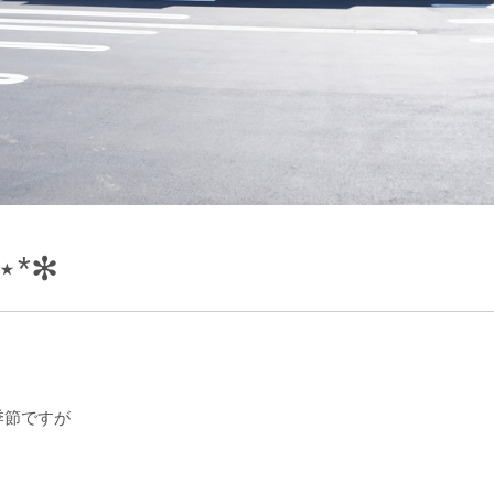
⋆*✻
季節ですが