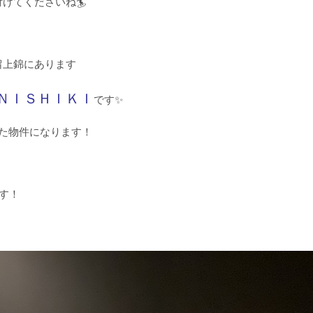
けてくださいね🏄
留上錦にあります
ＮＩＳＨＩＫＩ
です✨
た物件になります！
す！