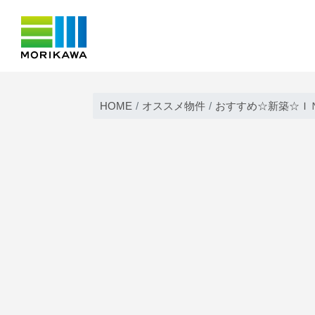
Skip
to
HOME
オススメ物件
おすすめ☆新築☆Ｉ
content