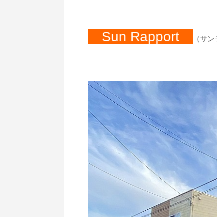
Sun Rapport
（サン