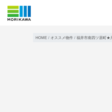
Skip
to
HOME
オススメ物件
福井市南四ツ居町★戸
content