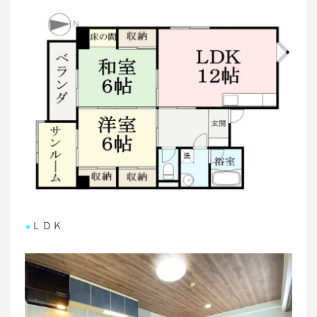
★
ＬＤＫ