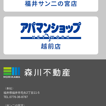
〈本社〉
福井県福井市毛矢2丁目11-5
TEL.0776-36-8787
〈サン二の宮店〉