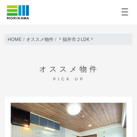
toggle
Skip
to
HOME
オススメ物件
＊福井市２LDK＊
content
オススメ物件
PICK UP