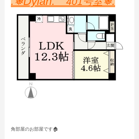
.❅Dylan.
❅.
401号室
角部屋のお部屋です🏠