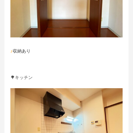
♪
収納あり
🌳キッチン