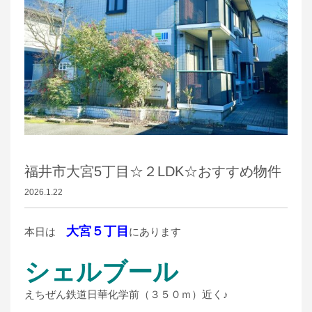
福井市大宮5丁目☆２LDK☆おすすめ物件
2026.1.22
大宮５丁目
本日は
にあります
シェルブール
えちぜん鉄道日華化学前（３５０ｍ）近く♪