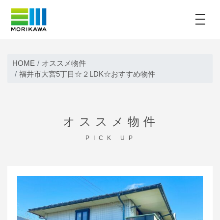
toggle
Skip
to
HOME
オススメ物件
content
福井市大宮5丁目☆２LDK☆おすすめ物件
オススメ物件
PICK UP