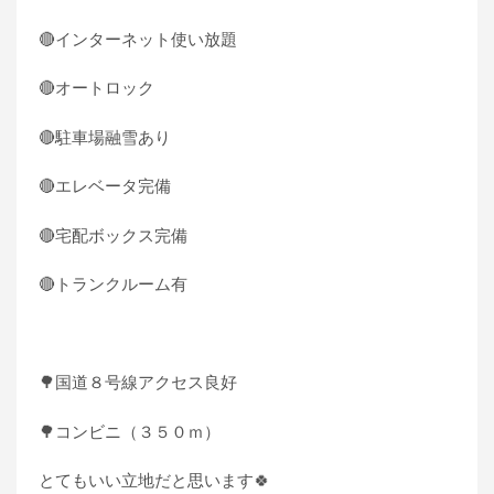
🔴インターネット使い放題
🔴オートロック
🔴駐車場融雪あり
🔴エレベータ完備
🔴宅配ボックス完備
🔴
トランクルーム有
🌳国道８号線アクセス良好
🌳コンビニ（３５０ｍ）
とてもいい立地だと思います
🍀