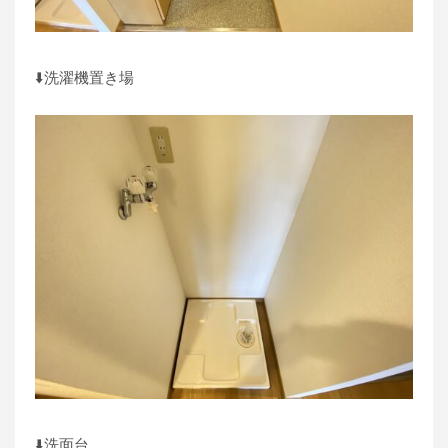
⬇️洗濯機置き場
⬇️洗面台