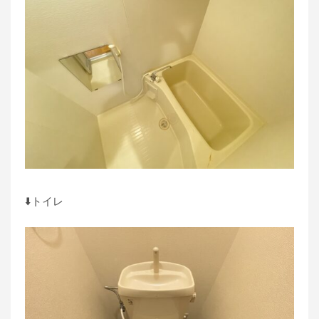
⬇️トイレ