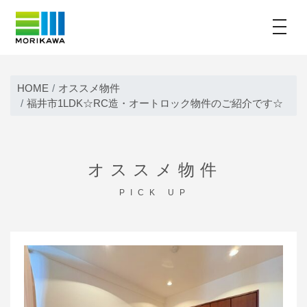
toggle
Skip
to
HOME
オススメ物件
content
福井市1LDK☆RC造・オートロック物件のご紹介です☆
オススメ物件
PICK UP