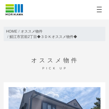
toggle
Skip
to
HOME
オススメ物件
content
鯖江市宮前2丁目◆３ＤＫオススメ物件◆
オススメ物件
PICK UP