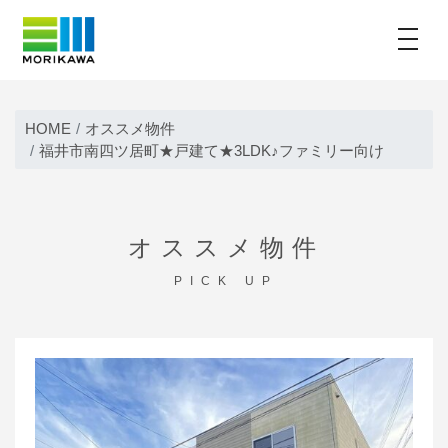
toggle
Skip
to
HOME
オススメ物件
content
福井市南四ツ居町★戸建て★3LDK♪ファミリー向け
オススメ物件
PICK UP