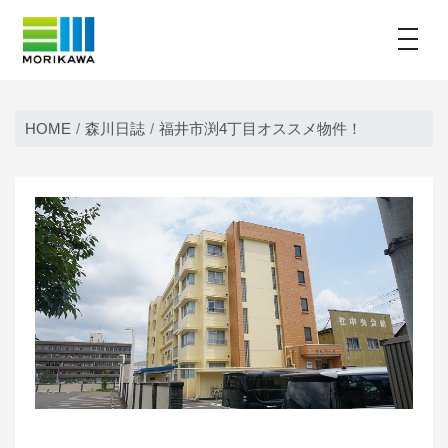
toggle
Skip
to
HOME
森川日誌
福井市渕4丁目オススメ物件！
content