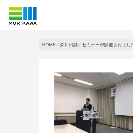
Skip
to
HOME
森川日誌
セミナーが開催されまし
content