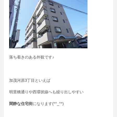
落ち着きのある外観です♪
加茂河原3丁目といえば
明里橋通りや西環状線へも繰り出しやすい
閑静な住宅街
になります(*^_^*)