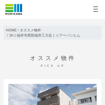
toggle
Skip
to
HOME
オススメ物件
content
1K☆福井市西部福井工大近く☆アーバンヒム
オススメ物件
PICK UP