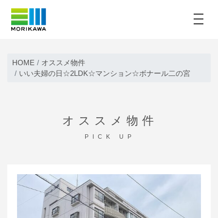
toggle
Skip
to
HOME
オススメ物件
content
いい夫婦の日☆2LDK☆マンション☆ボナール二の宮
オススメ物件
PICK UP