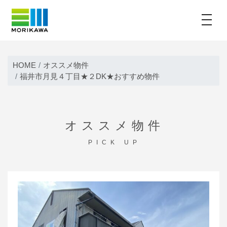
toggle
Skip
to
HOME
オススメ物件
content
福井市月見４丁目★２DK★おすすめ物件
オススメ物件
PICK UP