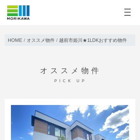
toggle
Skip
to
HOME
オススメ物件
越前市姫川★1LDKおすすめ物件
content
オススメ物件
PICK UP