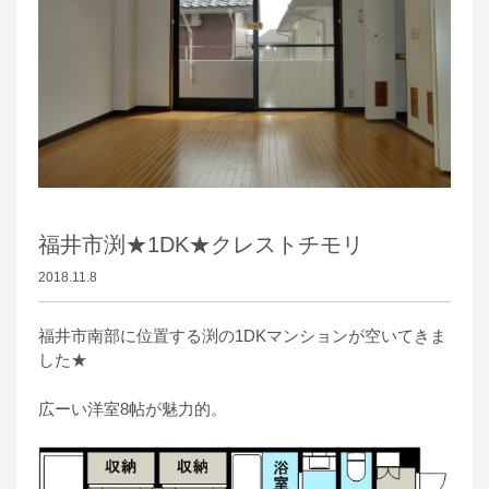
福井市渕★1DK★クレストチモリ
2018.11.8
福井市南部に位置する渕の1DKマンションが空いてきま
した★
広ーい洋室8帖が魅力的。