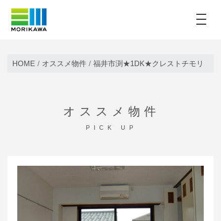
toggle
Skip
to
HOME
オススメ物件
福井市渕★1DK★クレストチモリ
content
オススメ物件
PICK UP